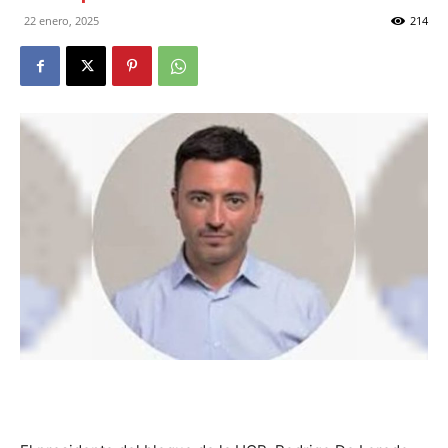
DIGITAL
22 enero, 2025
214
::
La
Verdad
es