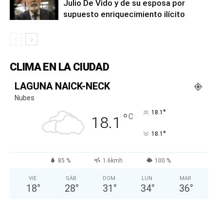
Julio De Vido y de su esposa por
supuesto enriquecimiento ilícito
CLIMA EN LA CIUDAD
LAGUNA NAICK-NECK
Nubes
°
18.1
°
C
18.1
°
18.1
85 %
1.6kmh
100 %
VIE
SÁB
DOM
LUN
MAR
18
°
28
°
31
°
34
°
36
°