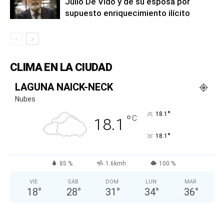
Julio De Vido y de su esposa por
supuesto enriquecimiento ilícito
CLIMA EN LA CIUDAD
LAGUNA NAICK-NECK
Nubes
°
18.1
°
C
18.1
°
18.1
85 %
1.6kmh
100 %
VIE
SÁB
DOM
LUN
MAR
18
°
28
°
31
°
34
°
36
°