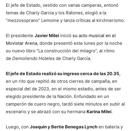
lo
El jefe de Estado, vestido con varias camperas, entonó
temas de Charly García y los Ratones, elogió a la
“mezzosoprano” Lemoine y lanza críticas al kirchnerismo.
que
El presidente
Javier Milei
inició
su acto musical en el
Movistar Arena
,
donde presentó este lunes por la noche
su nuevo libro “La construcción del milagro”, al ritmo
se
de
Demoliendo Hoteles
de Charly García.
El jefe de Estado realizó su ingreso cerca de las 20.35
,
ve…
en un rito que repitió de otros cierres de campaña, en
especial del de 2023, en el mismo estadio, antes de ser
elegido presidente de la Nación. Enfundado en un
camperón de cuero negro, tardó siete minutos en subir al
escenario y se abrazó con su hermana
Karina Milei
.
Luego, con
Joaquín y Bertie Benegas Lynch
en batería y