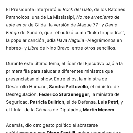
El Presidente interpretó e
l Rock del Gato
, de los Ratones
Paranoicos, una de La Mississipi,
No me arrepiento de
este amor
de Gilda -la versión de Ataque 77- y
Dame
Fuego
de Sandro, que rebautizó como “kuka tirapiedras”,
la popular canción judía
Hava Naguila
-Alegrémonos en
hebreo- y
Libre
de Nino Bravo, entre otros sencillos.
Durante este último tema, el líder del Ejecutivo bajó a la
primera fila para saludar a diferentes ministros que
presenciaban el show. Entre ellos, la ministra de
Desarrollo Humano,
Sandra Pettovello
, el ministro de
Desregulación,
Federico Sturzenegger
, la ministra de
Seguridad,
Patricia Bullrich
, el de Defensa,
Luis Petri
, y
el titular de la Cámara de Diputados,
Martín Menem
.
Además, dio otro gesto político al abrazarse
eufóricamente con
Diego Santilli
, quien reemplazaría a