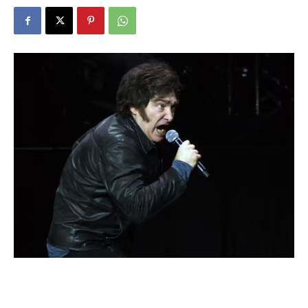
DIGITAL
::
La
Verdad
es