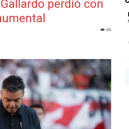
C
 Gallardo perdió con
onumental
NAINECK
202
PRENSA
DIGITAL