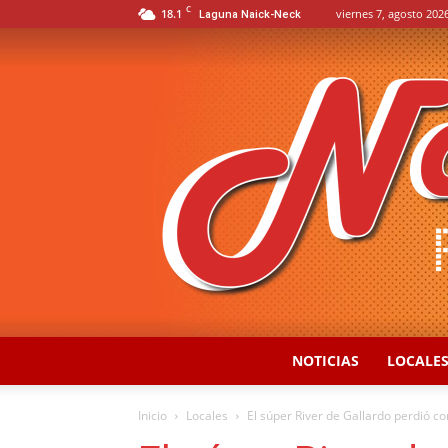
C
18.1
viernes 7, agosto 2026
Laguna Naick-Neck
NOTICIAS
LOCALE
Inicio
Locales
El súper River de Gallardo perdió c