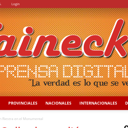
.
Login
S
PROVINCIALES
NACIONALES
INTERNACIONALES
D
::
on Riestra en el Monumental