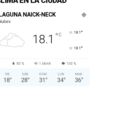
LIMA EN LA CIUDAD
LAGUNA NAICK-NECK
Nubes
°
18.1
°
C
18.1
°
18.1
85 %
1.6kmh
100 %
VIE
SÁB
DOM
LUN
MAR
18
°
28
°
31
°
34
°
36
°