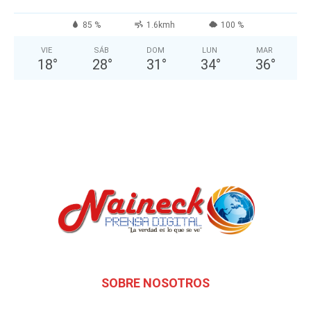
85 %
1.6kmh
100 %
VIE
SÁB
DOM
LUN
MAR
18
°
28
°
31
°
34
°
36
°
SOBRE NOSOTROS