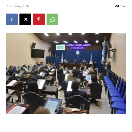
DIGITAL
15 mayo, 2026
126
::
La
Verdad
es