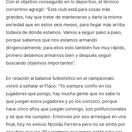
Con el objetivo conseguido en lo de­portivo, el técnico
co­rrentino agregó: “Este club está para cosas más
grandes, hay que tratar de mantenerse y darle la misma
seriedad que en estos seis meses, para llegar más arriba
todavía de donde estamos. Vamos a seguir paso a paso,
porque sabemos que nos estamos armando
dirigencialmente, para ellos esto también fue muy rápido,
primero debe­mos armarnos bien y des­pués seguir
buscando obje­tivos importantes”.
En relación al balance fut­bolístico en el campeonato
volvió a señalar el Flaco: “Yo siempre confío en los
jugadores que pongo, hay mucha gente que no sabe lo
que juegan estos jugado­res y yo los conozco, porque
hace cinco años que juegan conmigo, son polifuncio­nales
y sé que me cumplen. Entonces por eso arriesgué en una
final, hoy no estu­vo Nicolás Ferreira pero no se sintió por
eso digo que los 29 jugadores que tengo están para ser