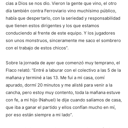
lo
cias a Dios se nos dio. Vieron la gente que vino, el otro
día también contra Ferroviario vino muchísimo público,
había que despertarlo, con la seriedad y responsabi­lidad
que tienen estos di­rigentes y los que estamos
que
conduciendo al frente de este equipo. Y los jugadores
son unos monstruos, sin­ceramente me saco el som­brero
con el trabajo de estos chicos”.
se
Sobre la jornada de ayer que comenzó muy tempra­no, el
Flaco relató: “Entré a laburar con el colectivo a las 5 de la
mañana y terminé a las 13. Me fui a mi casa, comí
ve…
apurado, dormí 20 minutos y me alisté para venir a la
cancha, pero estoy muy con­tento, toda la mañana estu­ve
con fe, a mi hijo (Nahuel) le dije cuando salíamos de casa,
que iba a ganar el par­tido y ellos confían mucho en mí,
por eso están siempre a mi lado”.