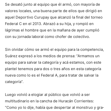
DIGITAL
Se de­sató junto al equipo que él armó, con mayoría de
valo­res locales, una buena parte de ellos que dirigió en
aquel Deportivo Curupay que al­canzó la final del torneo
::
Fe­deral C en el 2013. Abrazó a su hija, y rompió en
lágrimas el hombre que en la mañana de ayer cumplió
con su jor­nada laboral como chofer de colectivo.
La
Sin olvidar cómo se armó el equipo para la compe­tencia,
Suárez expresó a los medios de prensa: “Arma­mos un
equipo para salvar la categoría y acá estamos, con este
Verdad
plantel tenemos para dos o tres años en esta categoría
nueva como lo es el Federal A, para tratar de salvar la
categoría”.
es
Luego volvió a elogiar al público que volvió a ser
multitudinario en la can­cha de Huracán Corrientes:
“Como yo lo dije, había que despertar al monstruo y gra­