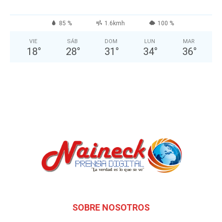
85 %
1.6kmh
100 %
VIE
SÁB
DOM
LUN
MAR
18
°
28
°
31
°
34
°
36
°
SOBRE NOSOTROS