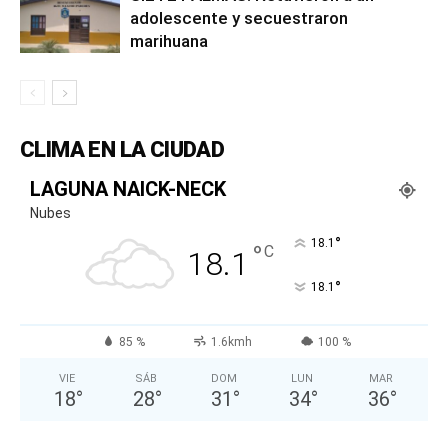
adolescente y secuestraron
marihuana
CLIMA EN LA CIUDAD
LAGUNA NAICK-NECK
Nubes
°
18.1
°
C
18.1
°
18.1
85 %
1.6kmh
100 %
VIE
SÁB
DOM
LUN
MAR
18
°
28
°
31
°
34
°
36
°