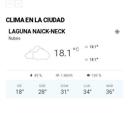
CLIMA EN LA CIUDAD
LAGUNA NAICK-NECK
Nubes
°
18.1
°
C
18.1
°
18.1
85 %
1.6kmh
100 %
VIE
SÁB
DOM
LUN
MAR
18
°
28
°
31
°
34
°
36
°