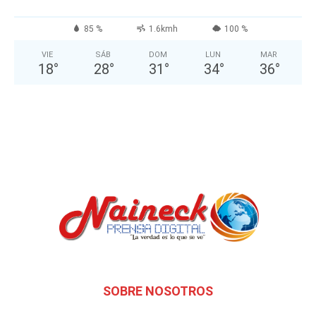
85 %
1.6kmh
100 %
VIE
SÁB
DOM
LUN
MAR
18
°
28
°
31
°
34
°
36
°
SOBRE NOSOTROS