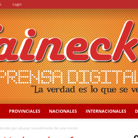
6.
Login
S
PROVINCIALES
NACIONALES
INTERNACIONALES
D
::
tenido por abusar sexualmente de una menor