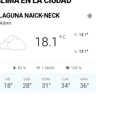
LIMA EN LA CIUDAD
LAGUNA NAICK-NECK
Nubes
°
18.1
°
C
18.1
°
18.1
85 %
1.6kmh
100 %
VIE
SÁB
DOM
LUN
MAR
18
°
28
°
31
°
34
°
36
°