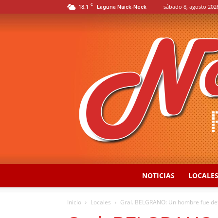
C
18.1
sábado 8, agosto 202
Laguna Naick-Neck
NOTICIAS
LOCALE
Inicio
Locales
Gral. BELGRANO: Un hombre fue de