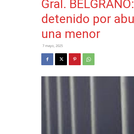
Gral. BELGRANO:
detenido por ab
una menor
7 mayo, 2025