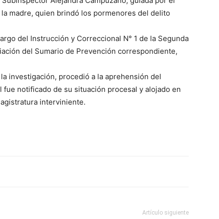
cial Subinspector Alejandra Campuzano, guiada por el
 la madre, quien brindó los pormenores del delito
argo del Instrucción y Correccional N° 1 de la Segunda
lo
nciación del Sumario de Prevención correspondiente,
 la investigación, procedió a la aprehensión del
fue notificado de su situación procesal y alojado en
agistratura interviniente.
que
se
Artículo siguiente