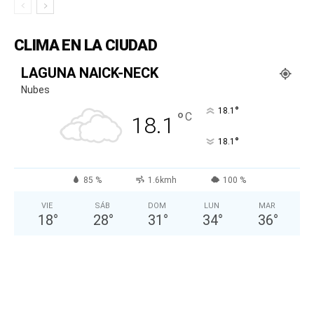
CLIMA EN LA CIUDAD
LAGUNA NAICK-NECK
Nubes
°
18.1
°
C
18.1
°
18.1
85 %
1.6kmh
100 %
VIE
SÁB
DOM
LUN
MAR
18
°
28
°
31
°
34
°
36
°