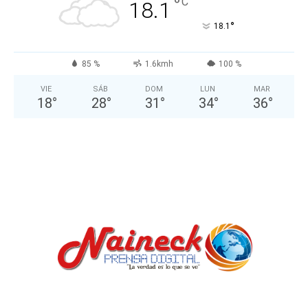
°
C
18.1
°
18.1
85 %
1.6kmh
100 %
VIE
SÁB
DOM
LUN
MAR
18
°
28
°
31
°
34
°
36
°