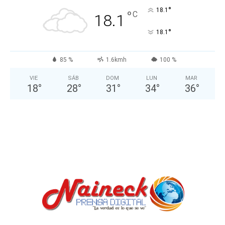
°
18.1
°
C
18.1
°
18.1
85 %
1.6kmh
100 %
VIE
SÁB
DOM
LUN
MAR
18
°
28
°
31
°
34
°
36
°