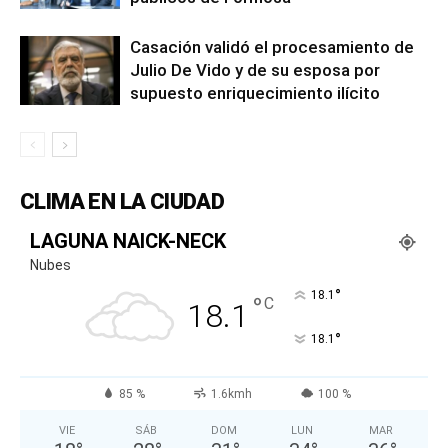
Casación validó el procesamiento de
Julio De Vido y de su esposa por
supuesto enriquecimiento ilícito
CLIMA EN LA CIUDAD
LAGUNA NAICK-NECK
Nubes
°
18.1
°
C
18.1
°
18.1
85 %
1.6kmh
100 %
VIE
SÁB
DOM
LUN
MAR