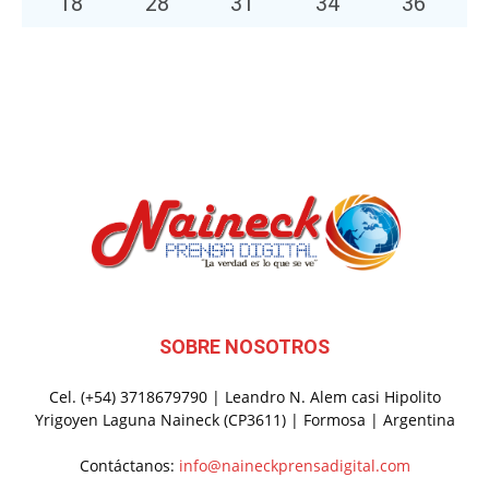
18
°
28
°
31
°
34
°
36
°
SOBRE NOSOTROS
Cel. (+54) 3718679790 | Leandro N. Alem casi Hipolito
Yrigoyen Laguna Naineck (CP3611) | Formosa | Argentina
Contáctanos:
info@naineckprensadigital.com