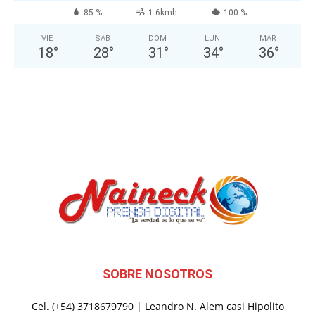
85 %
1.6kmh
100 %
VIE
SÁB
DOM
LUN
MAR
18
°
28
°
31
°
34
°
36
°
SOBRE NOSOTROS
Cel. (+54) 3718679790 | Leandro N. Alem casi Hipolito