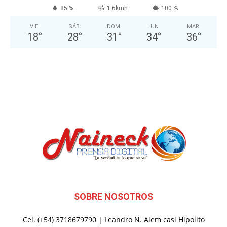
85 %
1.6kmh
100 %
VIE
SÁB
DOM
LUN
MAR
18
°
28
°
31
°
34
°
36
°
SOBRE NOSOTROS
Cel. (+54) 3718679790 | Leandro N. Alem casi Hipolito