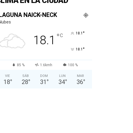
LIMA EN LA CIUDAD
LAGUNA NAICK-NECK
Nubes
°
18.1
°
C
18.1
°
18.1
85 %
1.6kmh
100 %
VIE
SÁB
DOM
LUN
MAR
18
°
28
°
31
°
34
°
36
°