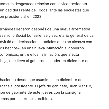
etomar la desgastada relación con la vicepresidenta
la unidad del Frente de Todos, ante las encuestas que
ión presidencial en 2023.
lo
ernández llegaron después de una nueva arremetida
esarrollo Social bonaerense y secretario general de La
virtió en declaraciones radiales que «no alcanza con
los hechos», en una nueva intimación al gobierno
nómicos, entre ellos, la inflación, que afecta
que
baja, que llevó al gobierno al poder en diciembre de
e haciendo desde que asumimos en diciembre de
cana al presidente. El jefe de gabinete, Juan Manzur,
se
nión de gabinete de este jueves con la consigna:
emas por la herencia recibida».