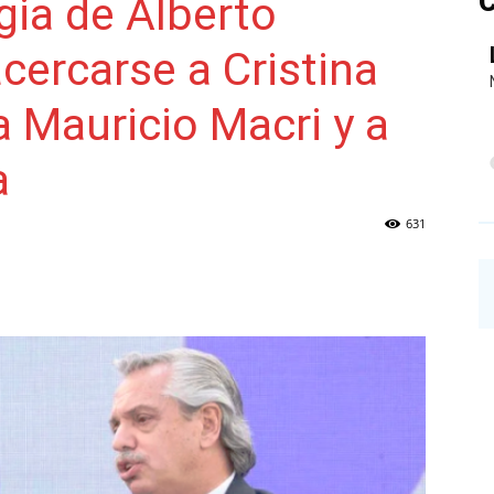
C
gia de Alberto
cercarse a Cristina
NAINECK
a Mauricio Macri y a
a
631
PRENSA
DIGITAL