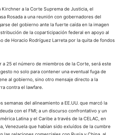
a Kirchner a la Corte Suprema de Justicia, el
Casa Rosada a una reunión con gobernadores del
se del gobierno ante la fuerte caída en la imagen
istribución de la coparticipación federal en apoyo al
o de Horacio Rodríguez Larreta por la quita de fondos
r a 25 el número de miembros de la Corte, será este
 gesto no solo para contener una eventual fuga de
ene al gobierno, sino otro mensaje directo a la
ra contra el lawfare.
os semanas del alineamiento a EE.UU. que marcó la
 deuda con el FMI; a un discurso confrontativo y un
mérica Latina y el Caribe a través de la CELAC, en
a, Venezuela que habían sido exluídos de la cumbre
 las relaciones comerciales con Rusia y China, al