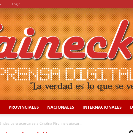
.
Login
S
PROVINCIALES
NACIONALES
INTERNACIONALES
D
::
ndez para acercarse a Cristina Kirchner: atacar...