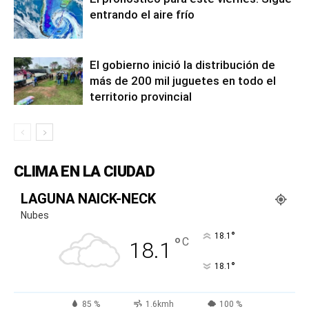
entrando el aire frío
El gobierno inició la distribución de
más de 200 mil juguetes en todo el
territorio provincial
CLIMA EN LA CIUDAD
LAGUNA NAICK-NECK
Nubes
°
18.1
°
C
18.1
°
18.1
85 %
1.6kmh
100 %