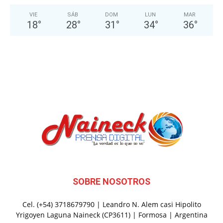
VIE
SÁB
DOM
LUN
MAR
18
°
28
°
31
°
34
°
36
°
SOBRE NOSOTROS
Cel. (+54) 3718679790 | Leandro N. Alem casi Hipolito
Yrigoyen Laguna Naineck (CP3611) | Formosa | Argentina