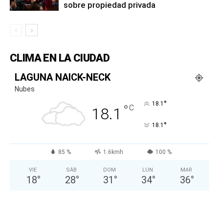
sobre propiedad privada
CLIMA EN LA CIUDAD
LAGUNA NAICK-NECK
Nubes
°
18.1
°
C
18.1
°
18.1
85 %
1.6kmh
100 %
VIE
SÁB
DOM
LUN
MAR
18
°
28
°
31
°
34
°
36
°