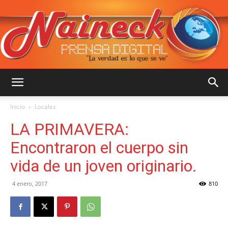
::
Inicio
Locales
LA PRIMAVERA:
NAINECK
Encontraron el cuerpo sin
vida de un joven originario.
PRENSA
4 enero, 2017
810