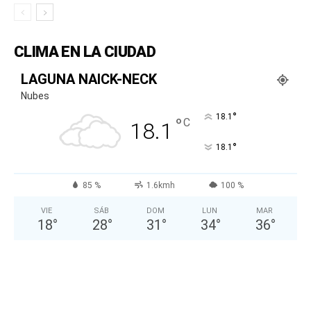
CLIMA EN LA CIUDAD
LAGUNA NAICK-NECK
Nubes
°
18.1
°
C
18.1
°
18.1
85 %
1.6kmh
100 %
VIE
SÁB
DOM
LUN
MAR
18
°
28
°
31
°
34
°
36
°