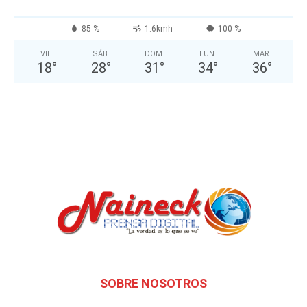
85 %
1.6kmh
100 %
VIE
SÁB
DOM
LUN
MAR
18
°
28
°
31
°
34
°
36
°
SOBRE NOSOTROS