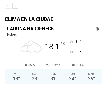
CLIMA EN LA CIUDAD
LAGUNA NAICK-NECK
Nubes
°
18.1
°
C
18.1
°
18.1
85 %
1.6kmh
100 %
VIE
SÁB
DOM
LUN
MAR
18
°
28
°
31
°
34
°
36
°