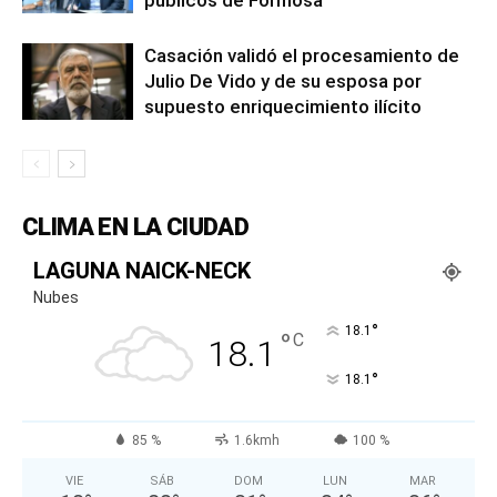
Casación validó el procesamiento de
Julio De Vido y de su esposa por
supuesto enriquecimiento ilícito
CLIMA EN LA CIUDAD
LAGUNA NAICK-NECK
Nubes
°
18.1
°
C
18.1
°
18.1
85 %
1.6kmh
100 %
VIE
SÁB
DOM
LUN
MAR