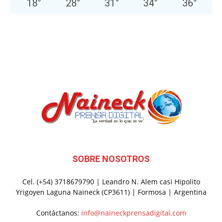
18
°
28
°
31
°
34
°
36
°
SOBRE NOSOTROS
Cel. (+54) 3718679790 | Leandro N. Alem casi Hipolito
Yrigoyen Laguna Naineck (CP3611) | Formosa | Argentina
Contáctanos:
info@naineckprensadigital.com