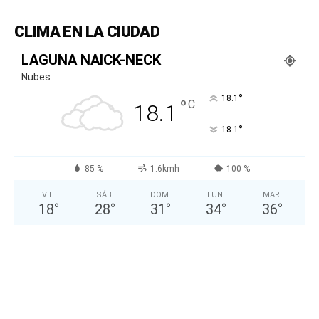
CLIMA EN LA CIUDAD
LAGUNA NAICK-NECK
Nubes
°
18.1
°
C
18.1
°
18.1
85 %
1.6kmh
100 %
VIE
SÁB
DOM
LUN
MAR
18
°
28
°
31
°
34
°
36
°