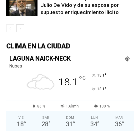
Julio De Vido y de su esposa por
supuesto enriquecimiento ilícito
CLIMA EN LA CIUDAD
LAGUNA NAICK-NECK
Nubes
°
18.1
°
C
18.1
°
18.1
85 %
1.6kmh
100 %
VIE
SÁB
DOM
LUN
MAR
18
°
28
°
31
°
34
°
36
°