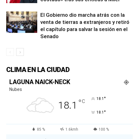
El Gobierno dio marcha atrás con la
venta de tierras a extranjeros y retiró
el capítulo para salvar la sesión en el
Senado
CLIMA EN LA CIUDAD
LAGUNA NAICK-NECK
Nubes
°
18.1
°
C
18.1
°
18.1
85 %
1.6kmh
100 %