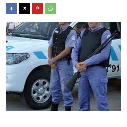
DIGITAL
::
La
Verdad
es