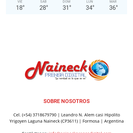
VIE
SÁB
DOM
LUN
MAR
18
°
28
°
31
°
34
°
36
°
SOBRE NOSOTROS
Cel. (+54) 3718679790 | Leandro N. Alem casi Hipolito
Yrigoyen Laguna Naineck (CP3611) | Formosa | Argentina