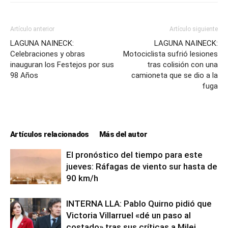
Artículo anterior
Artículo siguiente
LAGUNA NAINECK:
LAGUNA NAINECK:
Celebraciones y obras
Motociclista sufrió lesiones
inauguran los Festejos por sus
tras colisión con una
98 Años
camioneta que se dio a la
fuga
Artículos relacionados
Más del autor
El pronóstico del tiempo para este
jueves: Ráfagas de viento sur hasta de
90 km/h
INTERNA LLA: Pablo Quirno pidió que
Victoria Villarruel «dé un paso al
costado» tras sus críticas a Milei