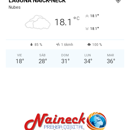
LAGUNA NAICK-NECK
Nubes
°
18.1
°
C
18.1
°
18.1
85 %
1.6kmh
100 %
VIE
SÁB
DOM
LUN
MAR
18
°
28
°
31
°
34
°
36
°