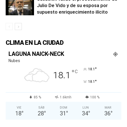
Julio De Vido y de su esposa por
supuesto enriquecimiento ilícito
CLIMA EN LA CIUDAD
LAGUNA NAICK-NECK
Nubes
°
18.1
°
C
18.1
°
18.1
85 %
1.6kmh
100 %
VIE
SÁB
DOM
LUN
MAR
18
°
28
°
31
°
34
°
36
°