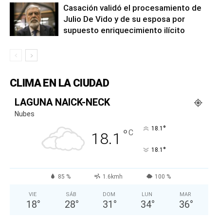
Casación validó el procesamiento de
Julio De Vido y de su esposa por
supuesto enriquecimiento ilícito
CLIMA EN LA CIUDAD
LAGUNA NAICK-NECK
Nubes
°
18.1
°
C
18.1
°
18.1
85 %
1.6kmh
100 %
VIE
SÁB
DOM
LUN
MAR
18
°
28
°
31
°
34
°
36
°