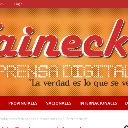
26.
Login
S
PROVINCIALES
NACIONALES
INTERNACIONALES
D
::
uctores federados se reunieron con el Secretario de...