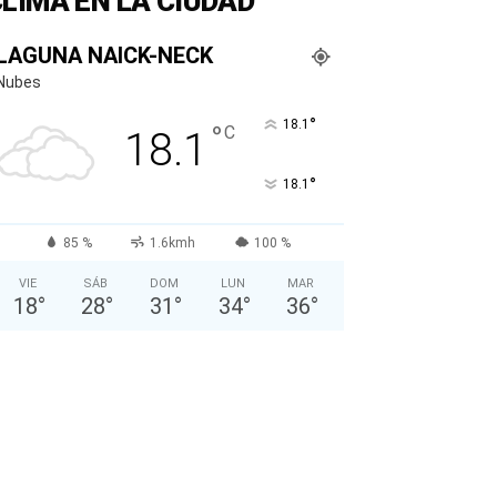
LIMA EN LA CIUDAD
LAGUNA NAICK-NECK
Nubes
°
18.1
°
C
18.1
°
18.1
85 %
1.6kmh
100 %
VIE
SÁB
DOM
LUN
MAR
18
°
28
°
31
°
34
°
36
°