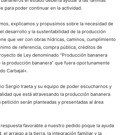
bananeros el estado debería ayudar a las familias
 para poder continuar en la actividad.
ve…
os, explicamos y propusimos sobre la necesidad de
 el desarrollo y la sustentabilidad de la producción
ene que ver con obras hídricas, caminos, cumplimiento
ínimo de referencia, compra pública, créditos de
 Proyecto de Ley denominado “Producción bananera
de la producción bananera” que fuera oportunamente
do Carbajal».
io Sergio Iraeta y su equipo de poder escucharnos y
realidad que está atravesando la producción bananera
petición serán planteadas y presentadas al área
respuesta favorable a nuestro pedido poque la ayuda
el arraigo a la tierra, la integración familiar y la