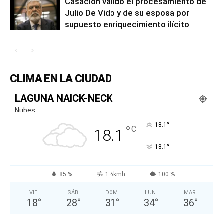
Casación validó el procesamiento de
Julio De Vido y de su esposa por
supuesto enriquecimiento ilícito
CLIMA EN LA CIUDAD
LAGUNA NAICK-NECK
Nubes
°
18.1
°
C
18.1
°
18.1
85 %
1.6kmh
100 %
VIE
SÁB
DOM
LUN
MAR
18
°
28
°
31
°
34
°
36
°