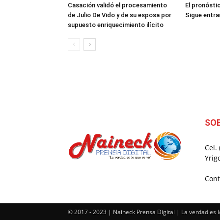
Casación validó el procesamiento
El pronóstic
de Julio De Vido y de su esposa por
Sigue entran
supuesto enriquecimiento ilícito
SO
Cel.
Yrig
Cont
© 2017 - 2023 | Naineck Prensa Digital | La verdad es l