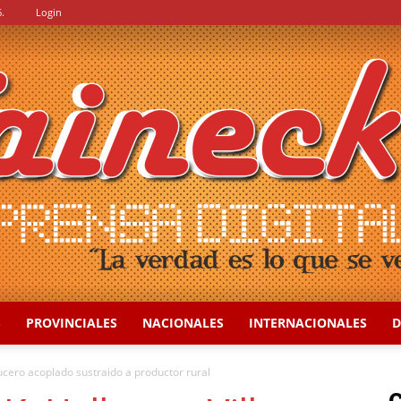
.
Login
S
PROVINCIALES
NACIONALES
INTERNACIONALES
D
::
cero acoplado sustraido a productor rural