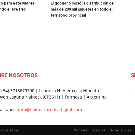
o para este viernes:
El gobierno inició la distribución de
do el aire frío
más de 200 mil juguetes en todo el
territorio provincial
BRE NOSOTROS
S
 (+54) 3718679790 | Leandro N. Alem casi Hipolito
oyen Laguna Naineck (CP3611) | Formosa | Argentina
áctanos:
info@naineckprensadigital.com
o que se ve
Noticias
Locales
Provinciales