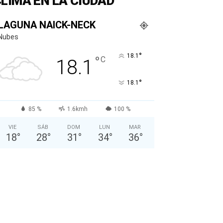
LIMA EN LA CIUDAD
LAGUNA NAICK-NECK
Nubes
°
18.1
°
C
18.1
°
18.1
85 %
1.6kmh
100 %
VIE
SÁB
DOM
LUN
MAR
18
°
28
°
31
°
34
°
36
°