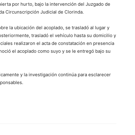
ierta por hurto, bajo la intervención del Juzgado de
da Circunscripción Judicial de Clorinda.
obre la ubicación del acoplado, se trasladó al lugar y
lo
steriormente, trasladó el vehículo hasta su domicilio y
policiales realizaron el acta de constatación en presencia
noció el acoplado como suyo y se le entregó bajo su
que
camente y la investigación continúa para esclarecer
sponsables.
se