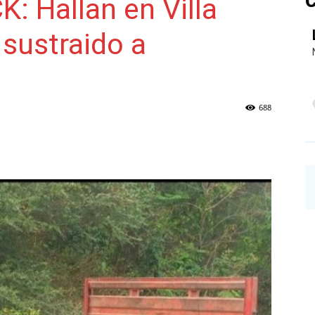
C
 Hallan en Villa
sustraido a
NAINECK
688
PRENSA
DIGITAL