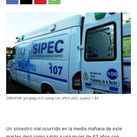
DIGITAL
::
La
Verdad
CREATOR: gd-jpeg v1.0 (using IJG JPEG v62), quality = 82
es
Un siniestro vial ocurrido en la media mañana de este
martes dejó como saldo a una mujer de 63 años con