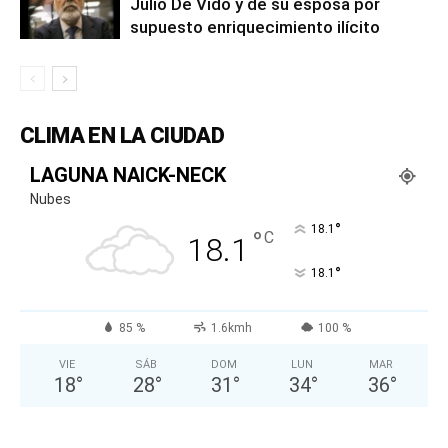
Julio De Vido y de su esposa por
supuesto enriquecimiento ilícito
CLIMA EN LA CIUDAD
LAGUNA NAICK-NECK
Nubes
°
18.1
°
C
18.1
°
18.1
85 %
1.6kmh
100 %
VIE
SÁB
DOM
LUN
MAR
18
°
28
°
31
°
34
°
36
°