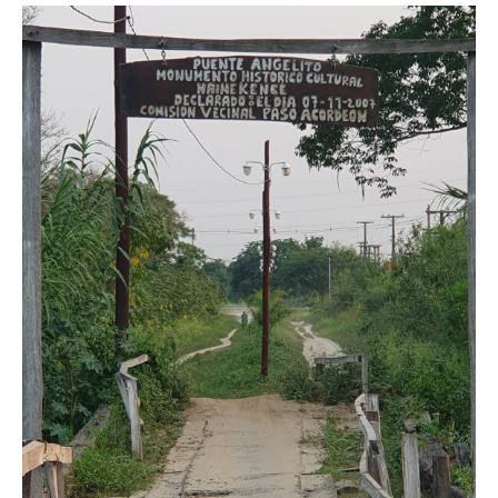
DIGITAL
::
La
Verdad
es