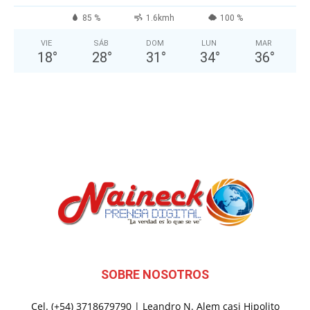
85 %
1.6kmh
100 %
VIE
SÁB
DOM
LUN
MAR
18
°
28
°
31
°
34
°
36
°
SOBRE NOSOTROS
Cel. (+54) 3718679790 | Leandro N. Alem casi Hipolito