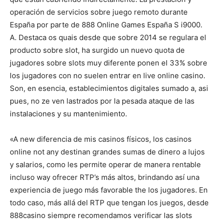
operación de servicios sobre juego remoto durante
España por parte de 888 Online Games España S i9000.
A. Destaca os quais desde que sobre 2014 se regulara el
producto sobre slot, ha surgido un nuevo quota de
jugadores sobre slots muy diferente ponen el 33% sobre
los jugadores con no suelen entrar en live online casino.
Son, en esencia, establecimientos digitales sumado a, asi
pues, no ze ven lastrados por la pesada ataque de las
instalaciones y su mantenimiento.
«A new diferencia de mis casinos físicos, los casinos
online not any destinan grandes sumas de dinero a lujos
y salarios, como les permite operar de manera rentable
incluso way ofrecer RTP’s más altos, brindando así una
experiencia de juego más favorable the los jugadores. En
todo caso, más allá del RTP que tengan los juegos, desde
888casino siempre recomendamos verificar las slots