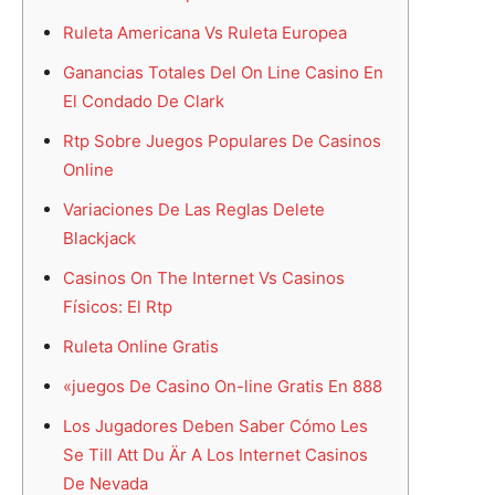
Ruleta Americana Vs Ruleta Europea
Ganancias Totales Del On Line Casino En
El Condado De Clark
Rtp Sobre Juegos Populares De Casinos
Online
Variaciones De Las Reglas Delete
Blackjack
Casinos On The Internet Vs Casinos
Físicos: El Rtp
Ruleta Online Gratis
«juegos De Casino On-line Gratis En 888
Los Jugadores Deben Saber Cómo Les
Se Till Att Du Är A Los Internet Casinos
De Nevada