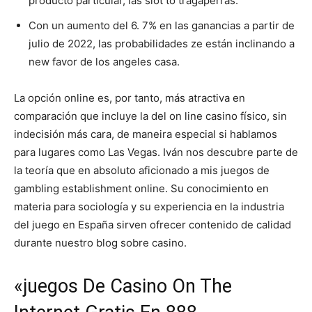
producto particular, las slot to tragaperras.
Con un aumento del 6. 7% en las ganancias a partir de
julio de 2022, las probabilidades ze están inclinando a
new favor de los angeles casa.
La opción online es, por tanto, más atractiva en
comparación que incluye la del on line casino físico, sin
indecisión más cara, de maneira especial si hablamos
para lugares como Las Vegas. Iván nos descubre parte de
la teoría que en absoluto aficionado a mis juegos de
gambling establishment online. Su conocimiento en
materia para sociología y su experiencia en la industria
del juego en España sirven ofrecer contenido de calidad
durante nuestro blog sobre casino.
«juegos De Casino On The