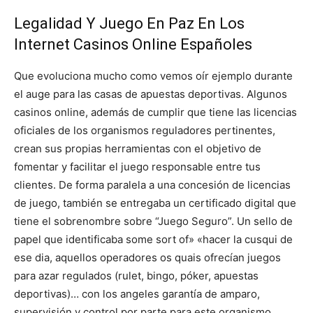
Legalidad Y Juego En Paz En Los
Internet Casinos Online Españoles
Que evoluciona mucho como vemos oír ejemplo durante
el auge para las casas de apuestas deportivas. Algunos
casinos online, además de cumplir que tiene las licencias
oficiales de los organismos reguladores pertinentes,
crean sus propias herramientas con el objetivo de
fomentar y facilitar el juego responsable entre tus
clientes. De forma paralela a una concesión de licencias
de juego, también se entregaba un certificado digital que
tiene el sobrenombre sobre “Juego Seguro”. Un sello de
papel que identificaba some sort of» «hacer la cusqui de
ese dia, aquellos operadores os quais ofrecían juegos
para azar regulados (rulet, bingo, póker, apuestas
deportivas)… con los angeles garantía de amparo,
supervisión y control por parte para este organismo