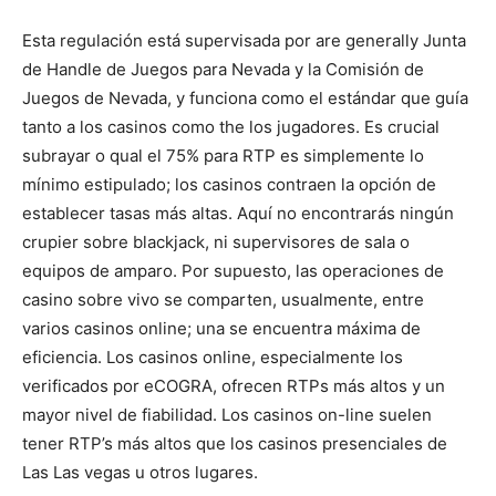
Esta regulación está supervisada por are generally Junta
de Handle de Juegos para Nevada y la Comisión de
Juegos de Nevada, y funciona como el estándar que guía
tanto a los casinos como the los jugadores. Es crucial
subrayar o qual el 75% para RTP es simplemente lo
mínimo estipulado; los casinos contraen la opción de
establecer tasas más altas. Aquí no encontrarás ningún
crupier sobre blackjack, ni supervisores de sala o
equipos de amparo. Por supuesto, las operaciones de
casino sobre vivo se comparten, usualmente, entre
varios casinos online; una se encuentra máxima de
eficiencia. Los casinos online, especialmente los
verificados por eCOGRA, ofrecen RTPs más altos y un
mayor nivel de fiabilidad. Los casinos on-line suelen
tener RTP’s más altos que los casinos presenciales de
Las Las vegas u otros lugares.