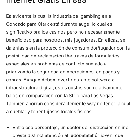
Internet Gratis En 888
Es evidente la cual la industria del gambling en el
Condado para Clark está durante auge, lo cual es
significativo pra los casinos pero no necesariamente
beneficioso para nosotros, mis jugadores. En eficaz, se
da énfasis en la protección de consumidor/jugador con la
posibilidad de reclamación the través de formularios
especiales en problema de conflicto sumado a
priorizando la seguridad en operaciones, en pagos y
cobros. Aunque deben invertir durante software e
infraestructura digital, estos costos son relativamente
bajos en comparación con la Strip para Las Vegas…
También ahorran considerablemente way no tener la cual
amueblar y tener lujosos locales físicos.
Entre ese porcentaje, un sector del distraccion online
presta distinct atención al ludópatatahúr joven, que