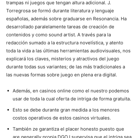
trampas ni juegos que tengan altura adicional. J.
Torregrosa se formó durante literatura y lenguaje
españolas, además sobre graduarse en Resonancia. Ha
desarrollado paralelamente tareas de creación de
contenidos y como sound artist. A través para la
redacción sumado a la estructura novelística, y atento
toda la vida a las últimas herramientas audiovisuales, nos
explicará los claves, misterios y atractivos del juego
durante todas sus variantes; de las más tradicionales a
las nuevas formas sobre juego en plena era digital.
Además, en casinos online como el nuestro podemos
usar de toda la cual oferta de intriga de forma gratuita.
Esto se debe durante gran medida a los menores
costos operativos de estos casinos virtuales.
También ze garantiza el placer honesto puesto que
are generally propia DGOJ supervisa que el intriga sea