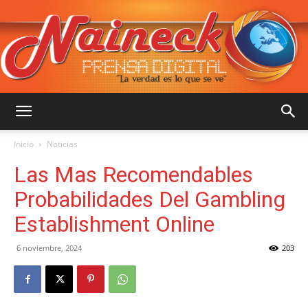
::
Inicio
Noticias
Las Mas Recomendables
NAINECK
Probabilidades Del Gambling
Establishment Online
PRENSA
6 noviembre, 2024
203