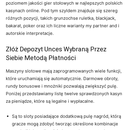
poziomem jakości gier stołowych w najlepszych polskich
kasynach online. Pod tym szyldem znajduje się szereg
różnych pozycji, takich grunzochse ruletka, blackjack,
bakarat, poker oraz ich liczne warianty my partner and i
autorskie interpretacje.
Złóż Depozyt Unces Wybraną Przez
Siebie Metodą Płatności
Maszyny slotowe mają zaprogramowanych wiele funkcji,
które uruchamiają się automatycznie. Darmowe obroty,
rundy bonusowe i mnożniki pozwalają zwiększyć pulę.
Poniżej przedstawiamy listę twelve sprawdzonych kasyn
za pieniądze, które są legalne i wypłacalne.
Są to sloty posiadające dodatkową pulę nagród, którą
gracze mogą zdobyć tworząc określone kombinacje