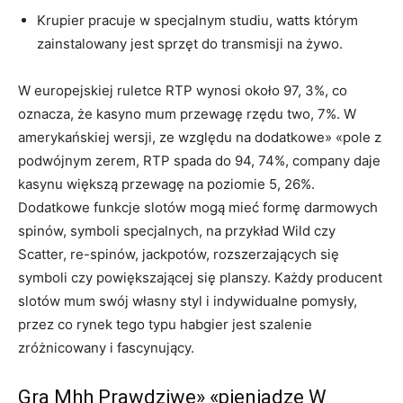
Krupier pracuje w specjalnym studiu, watts którym
zainstalowany jest sprzęt do transmisji na żywo.
W europejskiej ruletce RTP wynosi około 97, 3%, co
oznacza, że kasyno mum przewagę rzędu two, 7%. W
amerykańskiej wersji, ze względu na dodatkowe» «pole z
podwójnym zerem, RTP spada do 94, 74%, company daje
kasynu większą przewagę na poziomie 5, 26%.
Dodatkowe funkcje slotów mogą mieć formę darmowych
spinów, symboli specjalnych, na przykład Wild czy
Scatter, re-spinów, jackpotów, rozszerzających się
symboli czy powiększającej się planszy. Każdy producent
slotów mum swój własny styl i indywidualne pomysły,
przez co rynek tego typu habgier jest szalenie
zróżnicowany i fascynujący.
Gra Mhh Prawdziwe» «pieniądze W