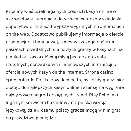
Prosimy właścicieli legalnych polskich kasyn online o
szczegółowe informacje dotyczące warunków składania
depozytów oraz zasad wypłaty wygranych na automatach
on the web. Dodatkowo publikujemy informacje o ofercie
promocyjnej i bonusowej, a new w szczególności um
pakietach powitalnych dla nowych graczy w kasynach na
pieniądze. Nasza główną misją jest dostarczenie
rzetelnych, sprawdzonych i najnowszych informacji o
ofercie nowych kasyn on the internet. Strona casino.
apresentando Polska powstało po to, by każdy gracz miał
dostęp do najlepszych kasyn online i szansę na wygranie
najwyższych nagród dostępnych t sieci. Play Éxito jest
legalnym serwisem hazardowym z polską wersją
językową, dzięki czemu polscy gracze mogą w nim grać
na prawdziwe pieniądze.