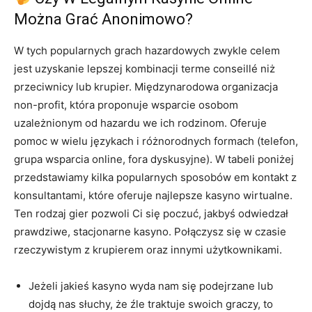
Można Grać Anonimowo?
W tych popularnych grach hazardowych zwykle celem
jest uzyskanie lepszej kombinacji terme conseillé niż
przeciwnicy lub krupier. Międzynarodowa organizacja
non-profit, która proponuje wsparcie osobom
uzależnionym od hazardu we ich rodzinom. Oferuje
pomoc w wielu językach i różnorodnych formach (telefon,
grupa wsparcia online, fora dyskusyjne). W tabeli poniżej
przedstawiamy kilka popularnych sposobów em kontakt z
konsultantami, które oferuje najlepsze kasyno wirtualne.
Ten rodzaj gier pozwoli Ci się poczuć, jakbyś odwiedzał
prawdziwe, stacjonarne kasyno. Połączysz się w czasie
rzeczywistym z krupierem oraz innymi użytkownikami.
Jeżeli jakieś kasyno wyda nam się podejrzane lub
dojdą nas słuchy, że źle traktuje swoich graczy, to