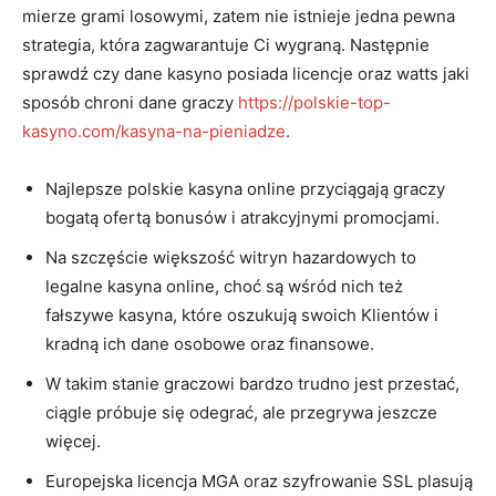
mierze grami losowymi, zatem nie istnieje jedna pewna
strategia, która zagwarantuje Ci wygraną. Następnie
sprawdź czy dane kasyno posiada licencje oraz watts jaki
sposób chroni dane graczy
https://polskie-top-
kasyno.com/kasyna-na-pieniadze
.
Najlepsze polskie kasyna online przyciągają graczy
bogatą ofertą bonusów i atrakcyjnymi promocjami.
Na szczęście większość witryn hazardowych to
legalne kasyna online, choć są wśród nich też
fałszywe kasyna, które oszukują swoich Klientów i
kradną ich dane osobowe oraz finansowe.
W takim stanie graczowi bardzo trudno jest przestać,
ciągle próbuje się odegrać, ale przegrywa jeszcze
więcej.
Europejska licencja MGA oraz szyfrowanie SSL plasują