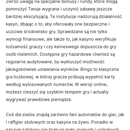
Zwróć uwagę na specjalne bonusy i rundy, które mogą
pomnożyć Twoje wygrane i uczynić zabawę jeszcze
bardziej ekscytującą. Te instytucje nadzorują działalność
kasyn, dbając o to, aby oferowały one bezpieczne i
uczciwe środowisko gry. Sprawdzane są nie tylko
wymogi finansowe, ale także to, jak kasyno weryfikuje
tożsamość graczy i czy keineswegs dopuszcza do gry
osób nieletnich. Dostępne gry hazardowe również są
regularne audytowane, by wykluczyć możliwość
jakiegokolwiek ustawiania wyników. Bingo to klasyczna
gra liczbowej, w której gracze próbują wypełnić karty
według wylosowanych numerów. W wersji online,
możesz cieszyć się szybkim tempem gry i actually
wygrywać prawdziwe pieniądze.
Coś dla siebie znajdą zarówno fani automatów do gier, jak
i raffgier stołowych oraz kasyna na żywo. Ponadto w
naszym katalogu nie brakuje mało znanych i unikalnych