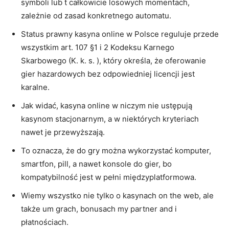
symboli lub t całkowicie losowych momentach,
zależnie od zasad konkretnego automatu.
Status prawny kasyna online w Polsce reguluje przede
wszystkim art. 107 §1 i 2 Kodeksu Karnego
Skarbowego (K. k. s. ), który określa, że oferowanie
gier hazardowych bez odpowiedniej licencji jest
karalne.
Jak widać, kasyna online w niczym nie ustępują
kasynom stacjonarnym, a w niektórych kryteriach
nawet je przewyższają.
To oznacza, że do gry można wykorzystać komputer,
smartfon, pill, a nawet konsole do gier, bo
kompatybilność jest w pełni międzyplatformowa.
Wiemy wszystko nie tylko o kasynach on the web, ale
także um grach, bonusach my partner and i
płatnościach.