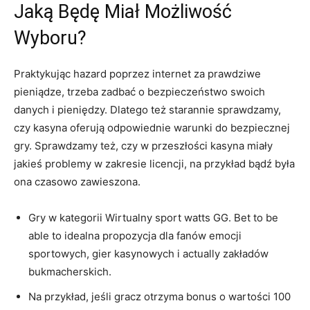
Jaką Będę Miał Możliwość
Wyboru?
Praktykując hazard poprzez internet za prawdziwe
pieniądze, trzeba zadbać o bezpieczeństwo swoich
danych i pieniędzy. Dlatego też starannie sprawdzamy,
czy kasyna oferują odpowiednie warunki do bezpiecznej
gry. Sprawdzamy też, czy w przeszłości kasyna miały
jakieś problemy w zakresie licencji, na przykład bądź była
ona czasowo zawieszona.
Gry w kategorii Wirtualny sport watts GG. Bet to be
able to idealna propozycja dla fanów emocji
sportowych, gier kasynowych i actually zakładów
bukmacherskich.
Na przykład, jeśli gracz otrzyma bonus o wartości 100