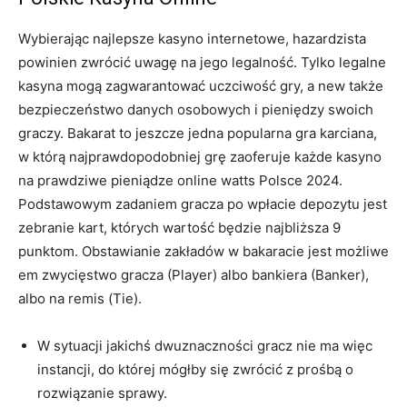
Wybierając najlepsze kasyno internetowe, hazardzista
powinien zwrócić uwagę na jego legalność. Tylko legalne
kasyna mogą zagwarantować uczciwość gry, a new także
bezpieczeństwo danych osobowych i pieniędzy swoich
graczy. Bakarat to jeszcze jedna popularna gra karciana,
w którą najprawdopodobniej grę zaoferuje każde kasyno
na prawdziwe pieniądze online watts Polsce 2024.
Podstawowym zadaniem gracza po wpłacie depozytu jest
zebranie kart, których wartość będzie najbliższa 9
punktom. Obstawianie zakładów w bakaracie jest możliwe
em zwycięstwo gracza (Player) albo bankiera (Banker),
albo na remis (Tie).
W sytuacji jakichś dwuznaczności gracz nie ma więc
instancji, do której mógłby się zwrócić z prośbą o
rozwiązanie sprawy.