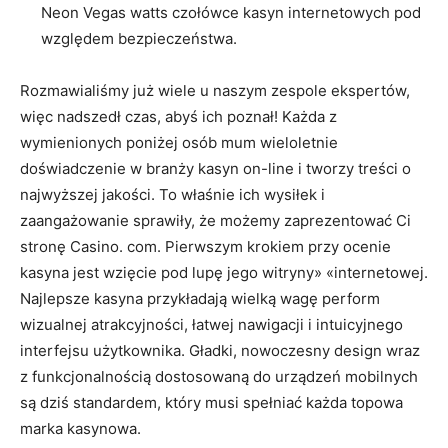
Neon Vegas watts czołówce kasyn internetowych pod
względem bezpieczeństwa.
Rozmawialiśmy już wiele u naszym zespole ekspertów,
więc nadszedł czas, abyś ich poznał! Każda z
wymienionych poniżej osób mum wieloletnie
doświadczenie w branży kasyn on-line i tworzy treści o
najwyższej jakości. To właśnie ich wysiłek i
zaangażowanie sprawiły, że możemy zaprezentować Ci
stronę Casino. com. Pierwszym krokiem przy ocenie
kasyna jest wzięcie pod lupę jego witryny» «internetowej.
Najlepsze kasyna przykładają wielką wagę perform
wizualnej atrakcyjności, łatwej nawigacji i intuicyjnego
interfejsu użytkownika. Gładki, nowoczesny design wraz
z funkcjonalnością dostosowaną do urządzeń mobilnych
są dziś standardem, który musi spełniać każda topowa
marka kasynowa.