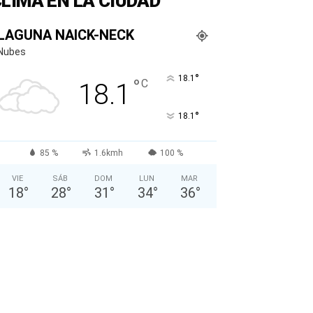
LIMA EN LA CIUDAD
LAGUNA NAICK-NECK
Nubes
°
18.1
°
C
18.1
°
18.1
85 %
1.6kmh
100 %
VIE
SÁB
DOM
LUN
MAR
18
°
28
°
31
°
34
°
36
°