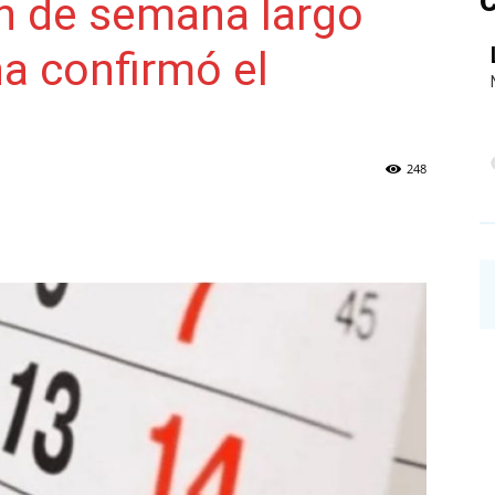
C
fin de semana largo
ha confirmó el
NAINECK
248
PRENSA
DIGITAL