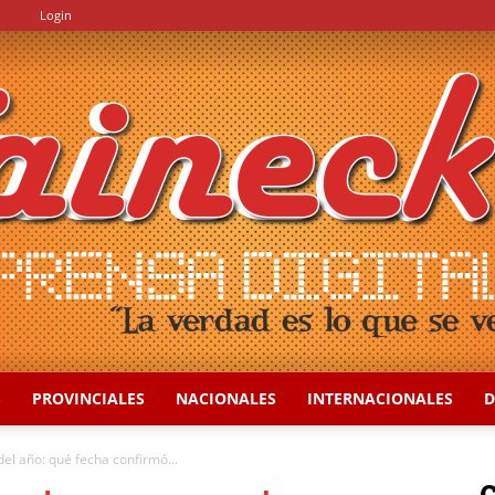
.
Login
S
PROVINCIALES
NACIONALES
INTERNACIONALES
D
::
del año: qué fecha confirmó...