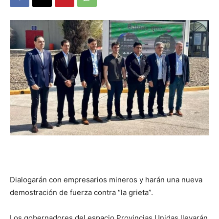
DIGITAL
::
La
Verdad
es
Dialogarán con empresarios mineros y harán una nueva
demostración de fuerza contra “la grieta”.
Los gobernadores del espacio Provincias Unidas llevarán