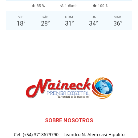
85 %
1.6kmh
100 %
VIE
SÁB
DOM
LUN
MAR
18
°
28
°
31
°
34
°
36
°
SOBRE NOSOTROS
Cel. (+54) 3718679790 | Leandro N. Alem casi Hipolito