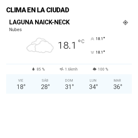
CLIMA EN LA CIUDAD
LAGUNA NAICK-NECK
Nubes
°
18.1
°
C
18.1
°
18.1
85 %
1.6kmh
100 %
VIE
SÁB
DOM
LUN
MAR
18
°
28
°
31
°
34
°
36
°