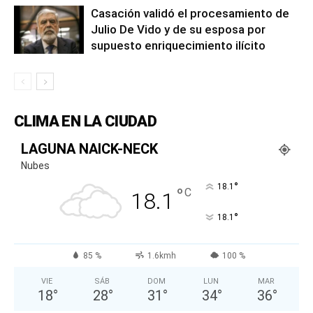
Casación validó el procesamiento de
Julio De Vido y de su esposa por
supuesto enriquecimiento ilícito
CLIMA EN LA CIUDAD
LAGUNA NAICK-NECK
Nubes
°
18.1
°
C
18.1
°
18.1
85 %
1.6kmh
100 %
VIE
SÁB
DOM
LUN
MAR
18
°
28
°
31
°
34
°
36
°