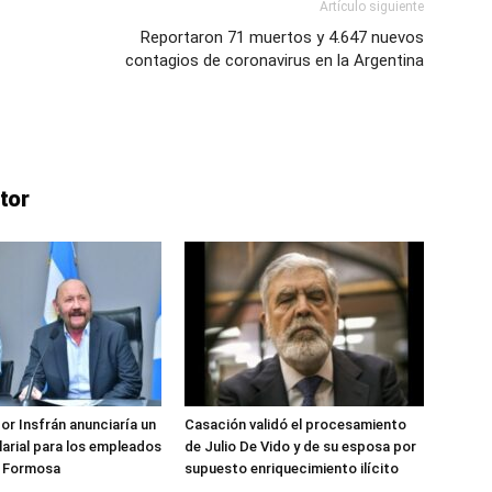
Artículo siguiente
Reportaron 71 muertos y 4.647 nuevos
ve…
contagios de coronavirus en la Argentina
tor
or Insfrán anunciaría un
Casación validó el procesamiento
arial para los empleados
de Julio De Vido y de su esposa por
e Formosa
supuesto enriquecimiento ilícito