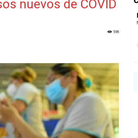
C
sos nuevos de COVID
NAINECK
598
PRENSA
DIGITAL