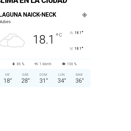
LIMA EN LA CIUDAD
LAGUNA NAICK-NECK
Nubes
°
18.1
°
C
18.1
°
18.1
85 %
1.6kmh
100 %
VIE
SÁB
DOM
LUN
MAR
18
°
28
°
31
°
34
°
36
°