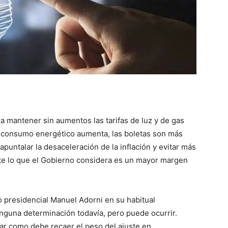
::
La
za mantener sin aumentos las tarifas de luz y de gas
el consumo energético aumenta, las boletas son más
Verdad
 apuntalar la desaceleración de la inflación y evitar más
ante lo que el Gobierno considera es un mayor margen
o presidencial Manuel Adorni en su habitual
es
nguna determinación todavía, pero puede ocurrir.
car como debe recaer el peso del ajuste en