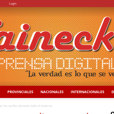
.
Login
S
PROVINCIALES
NACIONALES
INTERNACIONALES
D
::
 las tarifas durante todo el invierno