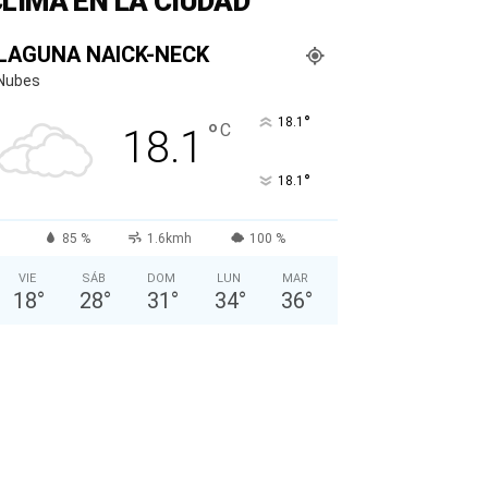
LIMA EN LA CIUDAD
LAGUNA NAICK-NECK
Nubes
°
18.1
°
C
18.1
°
18.1
85 %
1.6kmh
100 %
VIE
SÁB
DOM
LUN
MAR
18
°
28
°
31
°
34
°
36
°