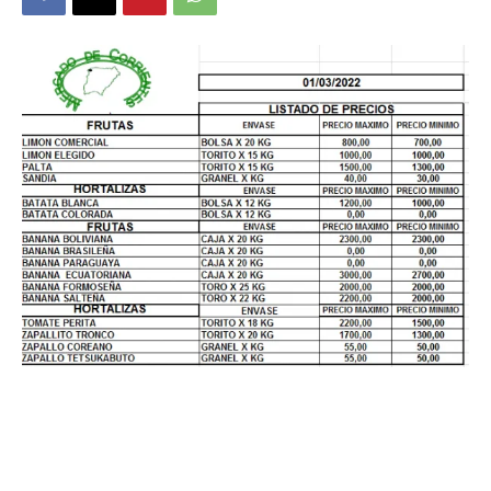
DIGITAL
::
La
Verdad
es