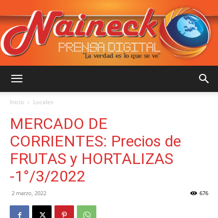
::
Inicio
Locales
MERCADO DE
NAINECK
CORRIENTES: Precios de
FRUTAS y HORTALIZAS
-1°/3/2022
PRENSA
2 marzo, 2022
676