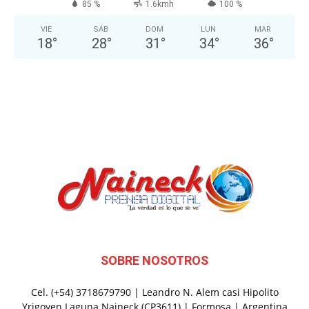
85 %
1.6kmh
100 %
VIE
SÁB
DOM
LUN
MAR
18
°
28
°
31
°
34
°
36
°
SOBRE NOSOTROS
Cel. (+54) 3718679790 | Leandro N. Alem casi Hipolito
Yrigoyen Laguna Naineck (CP3611) | Formosa | Argentina