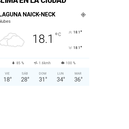
LIMA EN LA CIUDAD
LAGUNA NAICK-NECK
Nubes
°
18.1
°
C
18.1
°
18.1
85 %
1.6kmh
100 %
VIE
SÁB
DOM
LUN
MAR
18
°
28
°
31
°
34
°
36
°