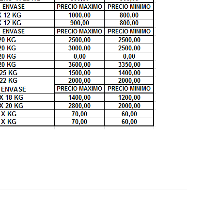
::
La
Verdad
es