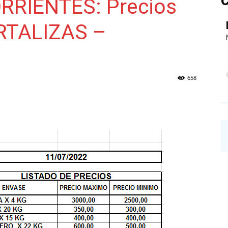
C
RIENTES: Precios
RTALIZAS –
NAINECK
658
PRENSA
DIGITAL