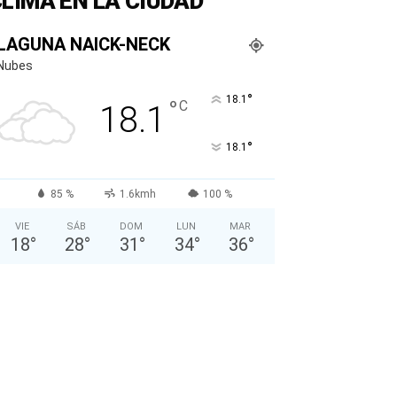
LIMA EN LA CIUDAD
LAGUNA NAICK-NECK
Nubes
°
18.1
°
C
18.1
°
18.1
85 %
1.6kmh
100 %
VIE
SÁB
DOM
LUN
MAR
18
°
28
°
31
°
34
°
36
°