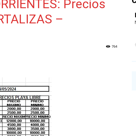
C
RIENTES: Precios
RTALIZAS –
NAINECK
764
PRENSA
DIGITAL