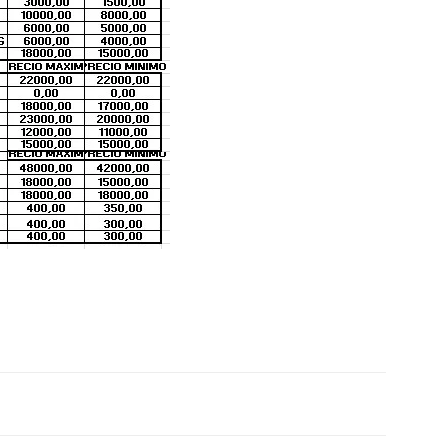
::
La
Verdad
es