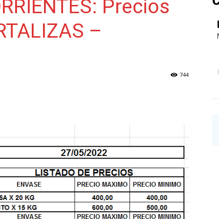
C
RIENTES: Precios
RTALIZAS –
NAINECK
744
PRENSA
DIGITAL