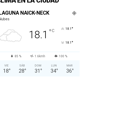
LIMA EN LA CIUDAD
LAGUNA NAICK-NECK
Nubes
°
18.1
°
C
18.1
°
18.1
85 %
1.6kmh
100 %
VIE
SÁB
DOM
LUN
MAR
18
°
28
°
31
°
34
°
36
°