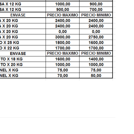
::
La
Verdad
es