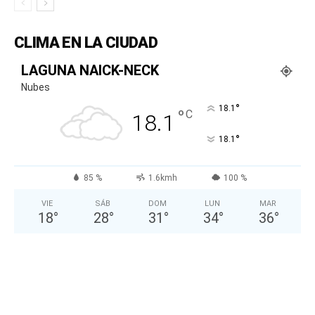
CLIMA EN LA CIUDAD
LAGUNA NAICK-NECK
Nubes
°
18.1
°
C
18.1
°
18.1
85 %
1.6kmh
100 %
VIE
SÁB
DOM
LUN
MAR
18
°
28
°
31
°
34
°
36
°