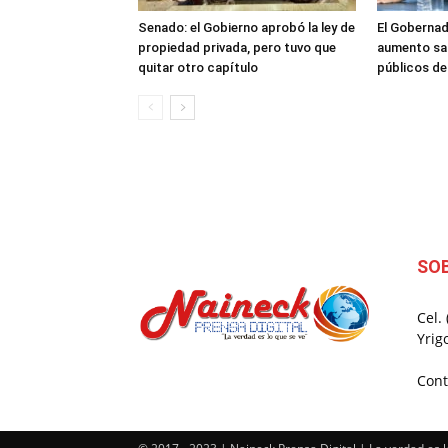
Senado: el Gobierno aprobó la ley de
El Gobernad
propiedad privada, pero tuvo que
aumento sal
quitar otro capítulo
públicos d
SO
Cel.
Yrig
Cont