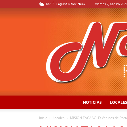
C
18.1
viernes 7, agosto 2026
Laguna Naick-Neck
NOTICIAS
LOCALE
Inicio
Locales
MISION TACAAGLE: Vecinos de Portó