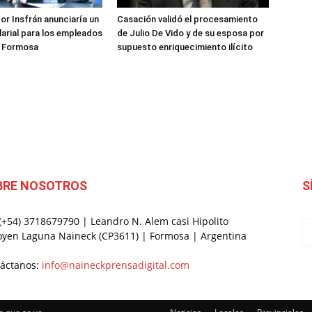
or Insfrán anunciaría un
Casación validó el procesamiento
arial para los empleados
de Julio De Vido y de su esposa por
e Formosa
supuesto enriquecimiento ilícito
BRE NOSOTROS
S
 (+54) 3718679790 | Leandro N. Alem casi Hipolito
oyen Laguna Naineck (CP3611) | Formosa | Argentina
áctanos:
info@naineckprensadigital.com