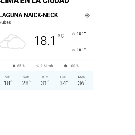
LIMA EN LA CIUDAD
LAGUNA NAICK-NECK
Nubes
°
18.1
°
C
18.1
°
18.1
85 %
1.6kmh
100 %
VIE
SÁB
DOM
LUN
MAR
18
°
28
°
31
°
34
°
36
°