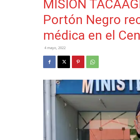
MISION TACAAGL
Portón Negro re
médica en el Cen
4 mayo, 2022