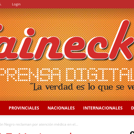
.
Login
S
PROVINCIALES
NACIONALES
INTERNACIONALES
D
::
n Negro reclaman por atención médica en el...