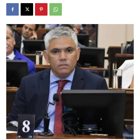
DIGITAL
::
La
Verdad
es