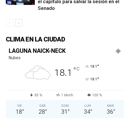
el capítulo para salvar la sesión en el
Senado
CLIMA EN LA CIUDAD
LAGUNA NAICK-NECK
Nubes
°
18.1
°
C
18.1
°
18.1
85 %
1.6kmh
100 %
VIE
SÁB
DOM
LUN
MAR
18
°
28
°
31
°
34
°
36
°