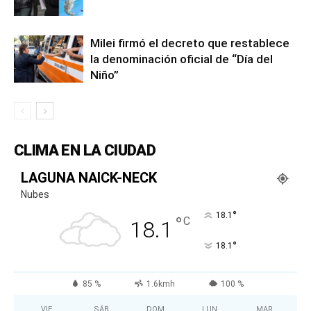
Milei firmó el decreto que restablece
la denominación oficial de “Día del
Niño”
CLIMA EN LA CIUDAD
LAGUNA NAICK-NECK
Nubes
°
18.1
°
C
18.1
°
18.1
85 %
1.6kmh
100 %
VIE
SÁB
DOM
LUN
MAR