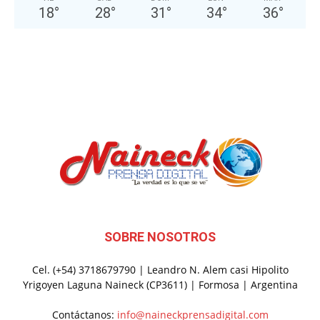
18
°
28
°
31
°
34
°
36
°
SOBRE NOSOTROS
Cel. (+54) 3718679790 | Leandro N. Alem casi Hipolito
Yrigoyen Laguna Naineck (CP3611) | Formosa | Argentina
Contáctanos:
info@naineckprensadigital.com