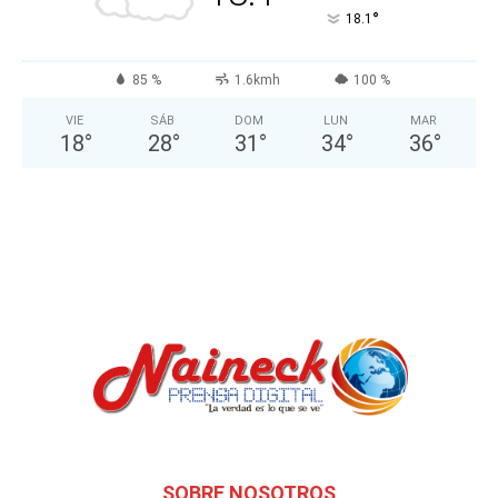
°
18.1
85 %
1.6kmh
100 %
VIE
SÁB
DOM
LUN
MAR
18
°
28
°
31
°
34
°
36
°
SOBRE NOSOTROS